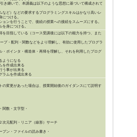
を引き継いで、本講義は以下のような思想に基づいて構成されて
ムなど）などの要求するプログラミングスキルはかなり高いレ
身につける。
ションを行うことで、後続の授業への接続をスムーズにする。
ルを身につける。
得を目指している（コース受講後には以下の能力を持つ、また
ループ・配列・関数などをより理解し、有効に使用したプログラ
ル・ポインタ・構造体・再帰を理解し、それを利用したプログ
るようになる
ムを作成出来る
行う事が出来る
グラムを作成出来る
トの変更があった場合は、授業開始後のガイダンスにて説明す
・関数・文字型・
２次元配列・リニア（線形）サーチ
ープン・ファイルの読み書き・