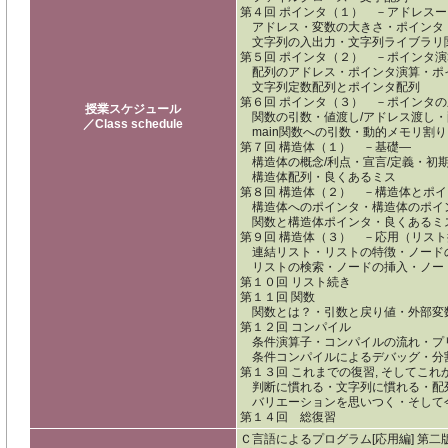
第４回 ポインタ（１） －アドレスー
アドレス・変数の大きさ・ポインタ
文字列の入出力・文字列ライブラリ
第５回 ポインタ（２） －ポインタ演
配列のアドレス・ポインタ演算・ポイ
文字列定数配列とポインタ配列
第６回 ポインタ（３） －ポインタ
授業スケジュール
関数の引数・値渡し/アドレス渡し・
／Class schedule
main関数への引数・動的メモリ割り
第７回 構造体（１） －基礎―
構造体の概念/利点・宣言/定義・初期
構造体配列・良くあるミス
第８回 構造体（２） －構造体とポ
構造体へのポインタ・構造体のポイ
関数と構造体ポインタ・良くあるミ
第９回 構造体（３） －応用（リス
連結リスト・リストの特徴・ノード
リストの検索・ノードの挿入・ノー
第１０回 リスト続き
第１１回 関数
関数とは？・引数と戻り値・外部変
第１２回 コンパイル
条件演算子・コンパイルの流れ・プ
条件コンパイルによるデバッグ・分割コンパ
第１３回 これまでの復習, そしてこれ
判断に慣れる・文字列に慣れる・配
バリエーションを思いつく・そして
第１４回 総復習
Ｃ言語によるプログラム[応用編] 第