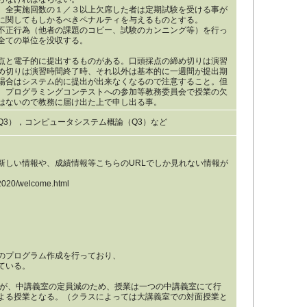
。全実施回数の１／３以上欠席した者は定期試験を受ける事が
に関してもしかるべきペナルティを与えるものとする。
不正行為（他者の課題のコピー、試験のカンニング等）を行っ
全ての単位を没収する。
点と電子的に提出するものがある。口頭採点の締め切りは演習
め切りは演習時間終了時、それ以外は基本的に一週間が提出期
場合はシステム的に提出が出来なくなるので注意すること。但
、プログラミングコンテストへの参加等教務委員会で授業の欠
はないので教務に届け出た上で申し出る事。
Q3），コンピュータシステム概論（Q3）など
新しい情報や、成績情報等こちらのURLでしか見れない情報が
/2020/welcome.html
のプログラム作成を行っており、
ている。
るが、中講義室の定員減のため、授業は一つの中講義室にて行
よる授業となる。（クラスによっては大講義室での対面授業と