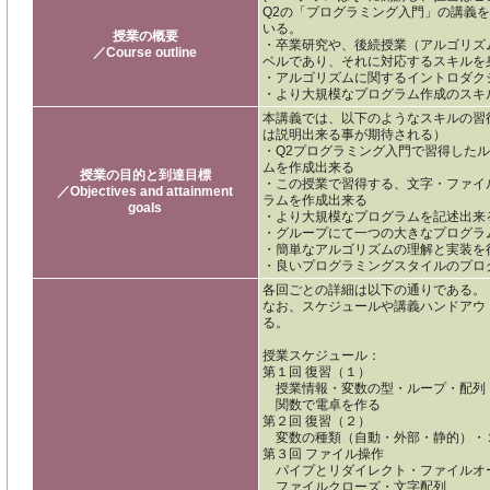
Q2の「プログラミング入門」の講義
いる。
授業の概要
・卒業研究や、後続授業（アルゴリズ
／Course outline
ベルであり、それに対応するスキルを
・アルゴリズムに関するイントロダク
・より大規模なプログラム作成のスキ
本講義では、以下のようなスキルの習
は説明出来る事が期待される）
・Q2プログラミング入門で習得した
ムを作成出来る
授業の目的と到達目標
・この授業で習得する、文字・ファイ
／Objectives and attainment
ラムを作成出来る
goals
・より大規模なプログラムを記述出来
・グループにて一つの大きなプログラ
・簡単なアルゴリズムの理解と実装を
・良いプログラミングスタイルのプロ
各回ごとの詳細は以下の通りである。
なお、スケジュールや講義ハンドアウ
る。
授業スケジュール：
第１回 復習（１）
授業情報・変数の型・ループ・配列
関数で電卓を作る
第２回 復習（２）
変数の種類（自動・外部・静的）・
第３回 ファイル操作
パイプとリダイレクト・ファイルオ
ファイルクローズ・文字配列