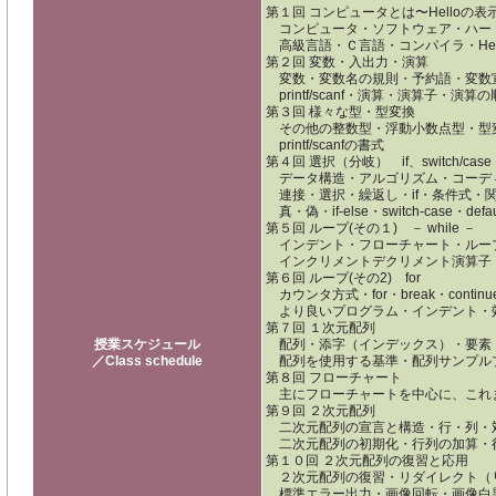
第１回 コンピュータとは〜Helloの表
コンピュータ・ソフトウェア・ハード
高級言語・Ｃ言語・コンパイラ・Hello
第２回 変数・入出力・演算
変数・変数名の規則・予約語・変数
printf/scanf・演算・演算子・演
第３回 様々な型・型変換
その他の整数型・浮動小数点型・型
printf/scanfの書式
第４回 選択（分岐） if、switch/case
データ構造・アルゴリズム・コーデ
連接・選択・繰返し・if・条件式・
真・偽・if-else・switch-case・defau
第５回 ループ(その１) － while －
インデント・フローチャート・ループ・
インクリメントデクリメント演算子
第６回 ループ(その2) for
カウンタ方式・for・break・continu
より良いプログラム・インデント・
第７回 １次元配列
授業スケジュール
配列・添字（インデックス）・要素
／Class schedule
配列を使用する基準・配列サンプル
第８回 フローチャート
主にフローチャートを中心に、これ
第９回 ２次元配列
二次元配列の宣言と構造・行・列・
二次元配列の初期化・行列の加算・
第１０回 ２次元配列の復習と応用
２次元配列の復習・リダイレクト（
標準エラー出力・画像回転・画像白