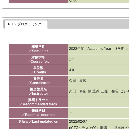
PL02 プログラミングC
開講学期
2022年度／Academic Year 3学期 ／Thi
／Semester
対象学年
1年
／Course for;
単位数
4.0
／Credits
責任者
久田 泰広
／Coordinator
担当教員名
久田 泰広, 愼 重弼, 三瓶 岳昭, ピ
／Instructor
推奨トラック
－
／Recommended track
先修科目
－
／Essential courses
更新日／Last updated on
2022/02/07
(ICTGクラスはQ1に開講し、担当は