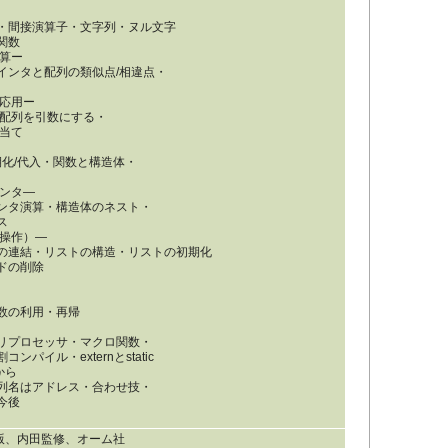
・間接演算子・文字列・ヌル文字
関数
算ー
ンタと配列の類似点/相違点・
の応用ー
配列を引数にする・
当て
化/代入・関数と構造体・
インタ―
ンタ演算・構造体のネスト・
ス
ト操作）―
の連結・リストの構造・リストの初期化
ドの削除
数の利用・再帰
リプロセッサ・マクロ関数・
イル・externとstatic
から
列名はアドレス・合わせ技・
今後
二版、内田監修、オーム社