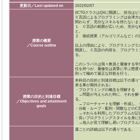
更新日／Last updated on
2022/02/07
(ICTGクラスはQ4に開講し、担当は
Ｃ言語によるプログラミングは会津大
関わらず、充分なスキルを持たないま
１ Ｃ言語の範囲が広いため、充分な
と。
２ 後続授業（アルゴリズムなど）の
授業の概要
／Course outline
以上の理由により、プログラミングＣ
開講し、Ｃ言語の内容を、プログラミ
る。
このシラバスは我々教員と履修する学
任を持つが、履修生は真摯に学ぶ態度
則って極めて厳正な対処を行う。
本科目の目的と到達目標は以下の通り
来る事が期待される）
・プログラミングの概念を理解する
→問題が与えられた時に、それを解
授業の目的と到達目標
る。
／Objectives and attainment
→フローチャートを理解・作成し、
goals
・分岐・ループ・配列・関数などのC
→それらを利用したプログラムが記
・良いプログラミングスタイルを身に
→他人が見て理解し易いプログラム
週ごとの詳細は以下の通りである。