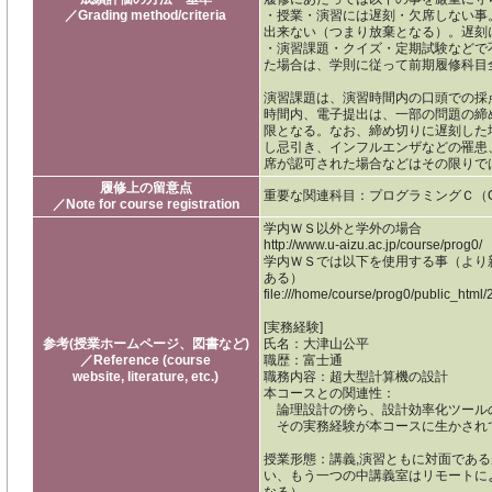
／Grading method/criteria
・授業・演習には遅刻・欠席しない事
出来ない（つまり放棄となる）。遅刻
・演習課題・クイズ・定期試験などで
た場合は、学則に従って前期履修科目
演習課題は、演習時間内の口頭での採
時間内、電子提出は、一部の問題の締
限となる。なお、締め切りに遅刻した
し忌引き、インフルエンザなどの罹患
席が認可された場合などはその限りで
履修上の留意点
重要な関連科目：プログラミングＣ（
／Note for course registration
学内ＷＳ以外と学外の場合
http://www.u-aizu.ac.jp/course/prog0/
学内ＷＳでは以下を使用する事（より
ある）
file:///home/course/prog0/public_html
[実務経験]
参考(授業ホームページ、図書など)
氏名：大津山公平
／Reference (course
職歴：富士通
website, literature, etc.)
職務内容：超大型計算機の設計
本コースとの関連性：
論理設計の傍ら、設計効率化ツール
その実務経験が本コースに生かされ
授業形態：講義,演習ともに対面であ
い、もう一つの中講義室はリモートに
なる）