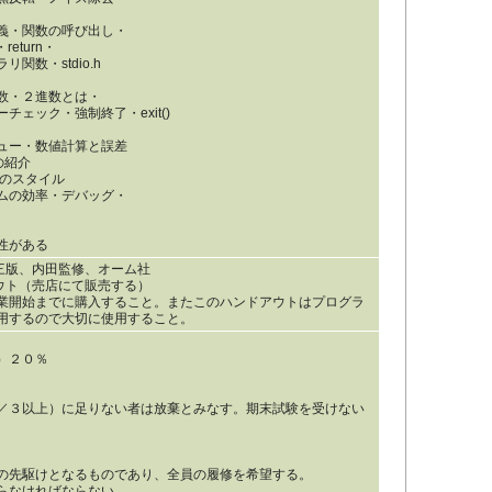
義・関数の呼び出し・
eturn・
数・stdio.h
数・２進数とは・
ェック・強制終了・exit()
ュー・数値計算と誤差
の紹介
グのスタイル
ムの効率・デバッグ・
性がある
第三版、内田監修、オーム社
ウト（売店にて販売する）
業開始までに購入すること。またこのハンドアウトはプログラ
用するので大切に使用すること。
）２０％
／３以上）に足りない者は放棄とみなす。期末試験を受けない
の先駆けとなるものであり、全員の履修を希望する。
らなければならない。