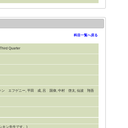
科目一覧へ戻る
rd Quarter
シキン エフゲニー, 平田 成, 呂 国偉, 中村 啓太, 仙波 翔吾
ピシキン先生です。)