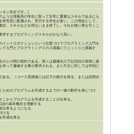
ピシキン先生です。)
のような情報系の学生に取って非常に重要なスキルであるにも
ま研究室に配属され、苦労する学生が多い。この理由として、
概念、スキルなどを得ないまま終了し、それが後に尾を引くこ
要求するプログラミングスキルがかなり高い。
のイントロダクションという位置づけでプログラミング入門を
ング入門とプログラミングＣの２講義にてじっくりと講義す
生のとの間の契約である。我々は履修生の下記項目の習得に責
を持って履修する事が要求される。また不正に対しては学則に
である。（コース受講後には以下の能力を得る、または説明出
くためのプログラムを作成するまでの一連の動作を身につけ
そこからプログラムを作成することが出来る。
言語の基本概念を理解する
述出来るようになる
付ける
を作成出来る