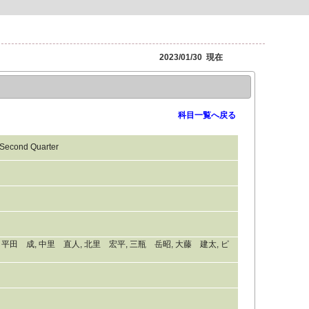
2023/01/30 現在
科目一覧へ戻る
cond Quarter
 平田 成, 中里 直人, 北里 宏平, 三瓶 岳昭, 大藤 建太, ピ