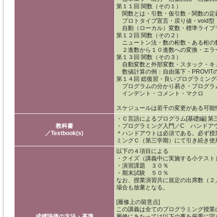
第１１回 関数（その１）
関数とは・引数・仮引数・関数の定
プロトタイプ宣言・戻り値・void型・r
自動（ローカル）変数・標準ライブラリ関
第１２回 関数（その２）
ニュートン法・数の桁数・ある桁の
２進数から１０進数への変換・エラーチ
第１３回 関数（その３）
自動変数と外部変数・スタック・キ
数値計算の例：自由落下・PROVIT
第１４回 総復習・良いプログラミン
プログラムの分かり易さ・プログラ
インデント・コメント・マクロ
スケジュールは若干の変更がある可能
・Ｃ言語によるプログラム[基礎編] 
教科書
・プログラミング入門／C ハンドア
／Textbook(s)
＊ハンドアウトは必須である。必ず授
ミングＣ（第三学期）にて引き続き使
以下の４項目による
・クイズ（講義中に実施する小テスト
・演習課題 ３０％
・期末試験 ５０％
なお、授業演習共に規定の出席数（２
場合も放棄となる。
[履修上の留意点]
この講義は全てのプログラミング授業
成績評価の方法・基準
履修にあたっては以下の事を厳重に守