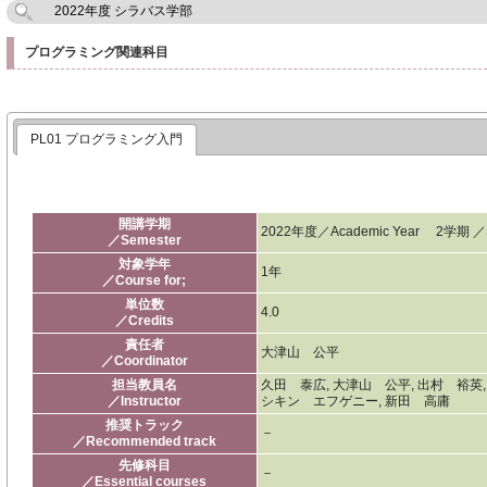
2022年度 シラバス学部
プログラミング関連科目
PL01 プログラミング入門
開講学期
2022年度／Academic Year 2学期 ／Se
／Semester
対象学年
1年
／Course for;
単位数
4.0
／Credits
責任者
大津山 公平
／Coordinator
担当教員名
久田 泰広, 大津山 公平, 出村 裕英,
／Instructor
シキン エフゲニー, 新田 高庸
推奨トラック
－
／Recommended track
先修科目
－
／Essential courses