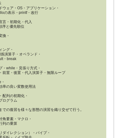
示
ウェア・OS・アプリケーション・
の表示・printf・改行
宣言・初期化・代入
算の順序と優先順位
変換・
ィング・
関係演算子・オペランド・
lt・break
while・見張り方式・
・前置・後置・代入演算子・無限ループ
e・
効率の良い変数使用法
・配列の初期化・
プログラム
までの復習を様々な形態の演習を織り交ぜて行う。
対角要素・マクロ・
行列の乗算
リダイレクション）・パイプ・
黒反転・ノイズ除去